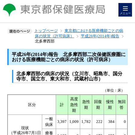
メニュー
トップページ
東京都における医療機能ごとの病
床の状況（許可病床）
平成26年(2014年)報告
北多摩西部
平成26年(2014年)報告 北多摩西部二次保健医療圏に
おける医療機能ごとの病床の状況（許可病床）
北多摩西部の病床の状況（立川市、昭島市、国分
寺市、国立市、東大和市、武蔵村山市）
（単位：床）
高度
急性
回復
慢性
無回
区分
計
急性
期
期
期
答
期
一般
3,397
1,009
1,782
222
384
0
病床
現状
（平成26年7月1日
療養