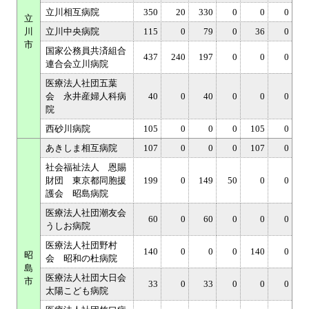
立川相互病院
350
20
330
0
0
0
立
川
立川中央病院
115
0
79
0
36
0
市
国家公務員共済組合
437
240
197
0
0
0
連合会立川病院
医療法人社団五葉
会 永井産婦人科病
40
0
40
0
0
0
院
西砂川病院
105
0
0
0
105
0
あきしま相互病院
107
0
0
0
107
0
社会福祉法人 恩賜
財団 東京都同胞援
199
0
149
50
0
0
護会 昭島病院
医療法人社団潮友会
60
0
60
0
0
0
うしお病院
医療法人社団野村
140
0
0
0
140
0
昭
会 昭和の杜病院
島
医療法人社団大日会
市
33
0
33
0
0
0
太陽こども病院