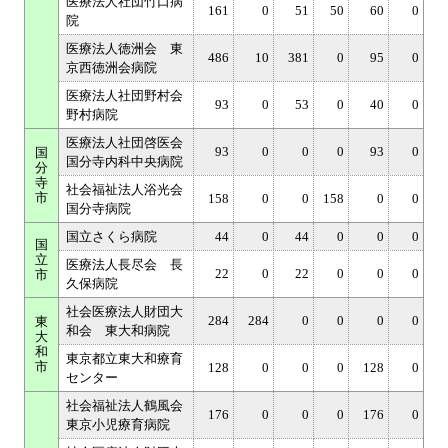
医療法人社団竹口病
161
0
51
50
60
0
院
医療法人徳洲会 東
486
10
381
0
95
0
京西徳洲会病院
医療法人社団野村会
93
0
53
0
40
0
野村病院
医療法人社団啓医会
93
0
0
0
93
0
国
国分寺内科中央病院
分
寺
社会福祉法人浴光会
市
158
0
0
158
0
0
国分寺病院
国立さくら病院
44
0
44
0
0
0
国
立
医療法人長尽会 長
22
0
22
0
0
0
市
久保病院
社会医療法人財団大
284
284
0
0
0
0
東
和会 東大和病院
大
和
東京都立東大和療育
市
128
0
0
0
128
0
センター
社会福祉法人鶴風会
176
0
0
0
176
0
東京小児療育病院