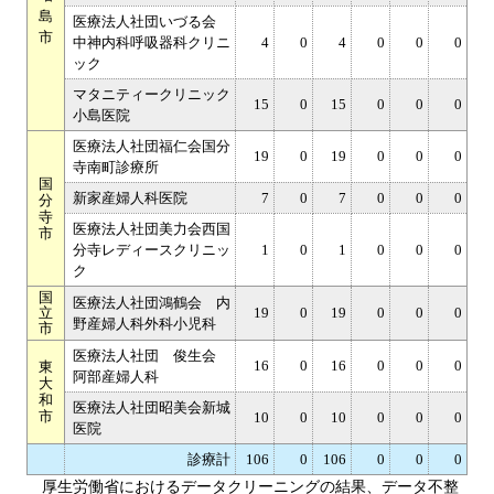
島
医療法人社団いづる会
市
中神内科呼吸器科クリニ
4
0
4
0
0
0
ック
マタニティークリニック
15
0
15
0
0
0
小島医院
医療法人社団福仁会国分
19
0
19
0
0
0
寺南町診療所
国
新家産婦人科医院
7
0
7
0
0
0
分
寺
医療法人社団美力会西国
市
分寺レディースクリニッ
1
0
1
0
0
0
ク
国
医療法人社団鴻鶴会 内
立
19
0
19
0
0
0
野産婦人科外科小児科
市
医療法人社団 俊生会
16
0
16
0
0
0
東
阿部産婦人科
大
和
医療法人社団昭美会新城
市
10
0
10
0
0
0
医院
診療計
106
0
106
0
0
0
厚生労働省におけるデータクリーニングの結果、データ不整