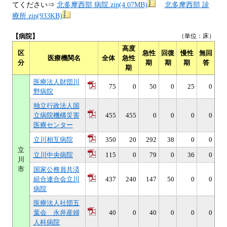
てください⇒
北多摩西部 病院.zip(4.07MB)
北多摩西部 診
療所.zip(933KB)
【病院】
（単位：床）
高度
区
急性
回復
慢性
無回
医療機関名
全体
急性
分
期
期
期
答
期
医療法人財団川
75
0
50
0
25
0
野病院
独立行政法人国
立病院機構災害
455
455
0
0
0
0
医療センター
立川相互病院
350
20
292
38
0
0
立
立川中央病院
115
0
79
0
36
0
川
市
国家公務員共済
組合連合会立川
437
240
147
50
0
0
病院
医療法人社団五
葉会 永井産婦
40
0
40
0
0
0
人科病院