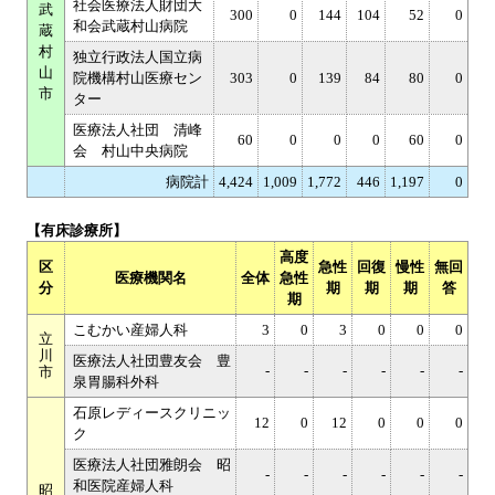
社会医療法人財団大
武
300
0
144
104
52
0
和会武蔵村山病院
蔵
村
独立行政法人国立病
山
院機構村山医療セン
303
0
139
84
80
0
市
ター
医療法人社団 清峰
60
0
0
0
60
0
会 村山中央病院
病院計
4,424
1,009
1,772
446
1,197
0
【有床診療所】
高度
区
急性
回復
慢性
無回
医療機関名
全体
急性
分
期
期
期
答
期
こむかい産婦人科
3
0
3
0
0
0
立
川
医療法人社団豊友会 豊
-
-
-
-
-
-
市
泉胃腸科外科
石原レディースクリニッ
12
0
12
0
0
0
ク
医療法人社団雅朗会 昭
-
-
-
-
-
-
和医院産婦人科
昭