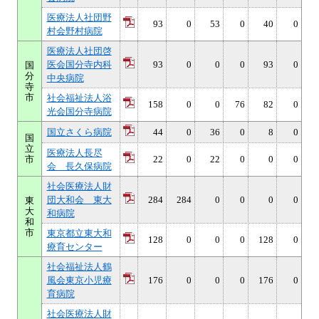
医療法人社団野
93
0
53
0
40
0
村会野村病院
医療法人社団啓
医会国分寺内科
93
0
0
0
93
0
国
分
中央病院
寺
市
社会福祉法人浴
158
0
0
76
82
0
光会国分寺病院
国立さくら病院
44
0
36
0
8
0
国
立
医療法人長尽
市
22
0
22
0
0
0
会 長久保病院
社会医療法人財
団大和会 東大
284
284
0
0
0
0
東
大
和病院
和
市
東京都立東大和
128
0
0
0
128
0
療育センター
社会福祉法人鶴
風会東京小児療
176
0
0
0
176
0
育病院
社会医療法人財