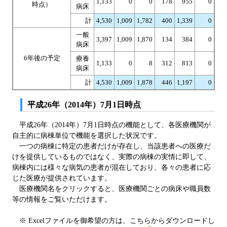
1,133
0
0
178
955
0
時点）
病床
計
4,530
1,009
1,782
400
1,339
0
一般
3,397
1,009
1,870
134
384
0
病床
6年後の予定
療養
1,133
0
8
312
813
0
病床
計
4,530
1,009
1,878
446
1,197
0
平成26年（2014年）7月1日時点
平成26年（2014年）7月1日時点の機能として、各医療機関が
自主的に病棟単位で機能を選択した状況です。
一つの病棟に特定の患者だけが存在し、当該患者への医療だ
けを提供しているものではなく、実際の病棟の実情に即して、
病棟内には様々な病気の患者が混在しており、各々の患者に応
じた医療が提供されています。
医療機関名をクリックすると、医療機関ごとの病床や職員数
等の情報をご覧いただけます。
※ Excelファイルを御希望の方は、こちらからダウンロードし