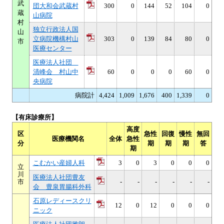
武
団大和会武蔵村
300
0
144
52
104
0
蔵
山病院
村
独立行政法人国
山
立病院機構村山
303
0
139
84
80
0
市
医療センター
医療法人社団
清峰会 村山中
60
0
0
0
60
0
央病院
病院計
4,424
1,009
1,676
400
1,339
0
【有床診療所】
高度
区
急性
回復
慢性
無回
医療機関名
全体
急性
分
期
期
期
答
期
こむかい産婦人科
3
0
3
0
0
0
立
川
医療法人社団豊友
市
-
-
-
-
-
-
会 豊泉胃腸科外科
石原レディースクリ
12
0
12
0
0
0
ニック