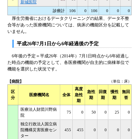
新城医院
診療計
106
0
106
0
0
0
厚生労働省におけるデータクリーニングの結果、データ不整
合等があった医療機関については、病床の機能区分を記載して
いません。
平成26年7月1日から6年経過後の予定
6年後の予定＝平成26年（2014年）7月1日時点から6年経過し
た時点の機能の予定として、各医療機関が自主的に病棟単位で
機能を選択した状況です。
【病院】
（単位：床）
高度
区
急性
回復
慢性
無回
医療機関名
全体
急性
分
期
期
期
答
期
医療法人財団川野病
75
0
50
0
25
0
院
独立行政法人国立病
院機構災害医療セン
455
455
0
0
0
0
ター