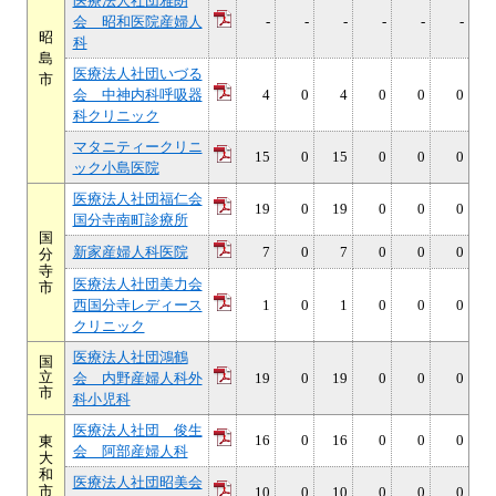
医療法人社団雅朗
会 昭和医院産婦人
-
-
-
-
-
-
昭
科
島
医療法人社団いづる
市
会 中神内科呼吸器
4
0
4
0
0
0
科クリニック
マタニティークリニ
15
0
15
0
0
0
ック小島医院
医療法人社団福仁会
19
0
19
0
0
0
国分寺南町診療所
国
新家産婦人科医院
7
0
7
0
0
0
分
寺
医療法人社団美力会
市
西国分寺レディース
1
0
1
0
0
0
クリニック
医療法人社団鴻鶴
国
立
会 内野産婦人科外
19
0
19
0
0
0
市
科小児科
医療法人社団 俊生
16
0
16
0
0
0
東
会 阿部産婦人科
大
和
医療法人社団昭美会
市
10
0
10
0
0
0