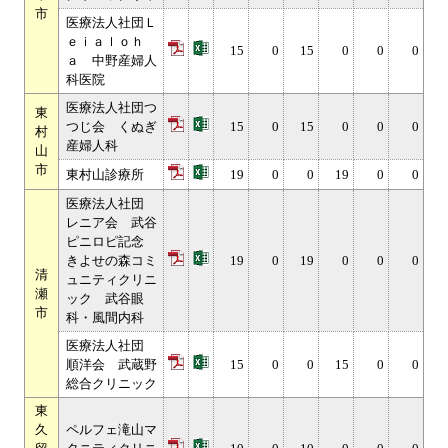
市
医療法人社団Ｌ
ｅｉａｌｏｈ
15
0
15
0
0
0
ａ 中野産婦人
科医院
医療法人社団つ
東
つじ会 くぬぎ
15
0
15
0
0
0
村
産婦人科
山
市
東村山診療所
19
0
0
19
0
0
医療法人社団
レニア会 武谷
ピニロピ記念
きよせの森コミ
19
0
19
0
0
0
清
ュニティクリニ
瀬
ック 武谷眼
市
科・風間内科
医療法人社団
順洋会 武蔵野
15
0
0
15
0
0
総合クリニック
東
久
ペルフェ滝山マ