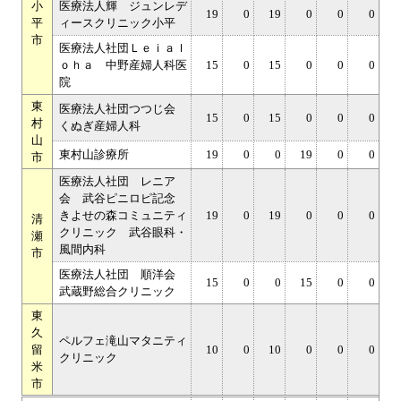
小
医療法人輝 ジュンレデ
19
0
19
0
0
0
平
ィースクリニック小平
市
医療法人社団Ｌｅｉａｌ
ｏｈａ 中野産婦人科医
15
0
15
0
0
0
院
東
医療法人社団つつじ会
15
0
15
0
0
0
村
くぬぎ産婦人科
山
東村山診療所
19
0
0
19
0
0
市
医療法人社団 レニア
会 武谷ピニロピ記念
きよせの森コミュニティ
19
0
19
0
0
0
清
クリニック 武谷眼科・
瀬
風間内科
市
医療法人社団 順洋会
15
0
0
15
0
0
武蔵野総合クリニック
東
久
ペルフェ滝山マタニティ
留
10
0
10
0
0
0
クリニック
米
市