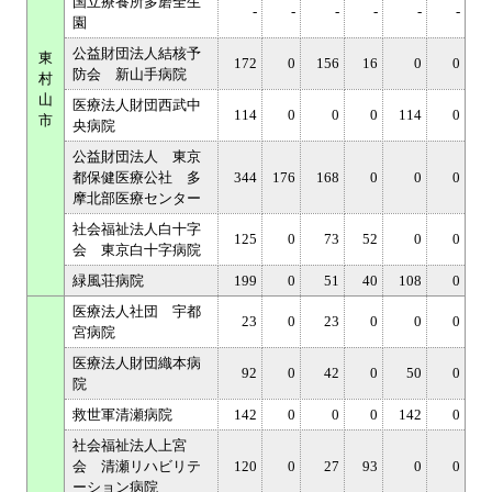
国立療養所多磨全生
-
-
-
-
-
-
園
公益財団法人結核予
東
172
0
156
16
0
0
防会 新山手病院
村
山
医療法人財団西武中
114
0
0
0
114
0
市
央病院
公益財団法人 東京
都保健医療公社 多
344
176
168
0
0
0
摩北部医療センター
社会福祉法人白十字
125
0
73
52
0
0
会 東京白十字病院
緑風荘病院
199
0
51
40
108
0
医療法人社団 宇都
23
0
23
0
0
0
宮病院
医療法人財団織本病
92
0
42
0
50
0
院
救世軍清瀬病院
142
0
0
0
142
0
社会福祉法人上宮
会 清瀬リハビリテ
120
0
27
93
0
0
ーション病院