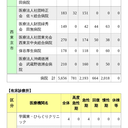
田病院
医療法人社団時正
183
32
151
0
0
0
会 佐々総合病院
医療法人財団緑秀
149
0
42
44
63
0
会 田無病院
西
東
医療法人社団東光会
270
8
174
50
38
0
京
西東京中央総合病院
市
保谷厚生病院
178
0
118
0
60
0
医療法人沖縄徳洲
会 武蔵野徳洲会病
210
0
160
0
50
0
院
病院 計
5,656
781
2,193
664
2,018
0
【有床診療所】
高度
区
急性
回復
慢性
休棟
医療機関名
全体
急性
分
期
期
期
等
期
学園東・ひらぐりクリニ
4
0
4
0
0
0
ック