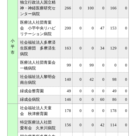
独立行政法人国立精
神・神経医療研究セ
266
0
100
0
166
0
ンター病院
医療法人社団青葉
会 小平中央リハビ
200
0
0
47
153
0
リテーション病院
小
社会福祉法人多摩済
平
生医療団 多摩済生
163
0
0
34
129
0
市
病院
医療法人社団青葉会
99
0
99
0
0
0
一橋病院
社会福祉法人黎明会
140
0
42
0
98
0
南台病院
緑成会整育園
49
0
0
0
49
0
緑成会病院
146
0
0
60
86
0
社会福祉法人天童
178
0
0
0
178
0
会 秋津療育園
特定医療法人社団
156
0
0
42
114
0
愛有会 久米川病院