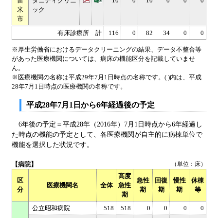
留
タニティクリニ
10
0
10
0
0
0
米
ック
市
有床診療所 計
116
0
82
34
0
0
※厚生労働省におけるデータクリーニングの結果、データ不整合等
があった医療機関については、病床の機能区分を記載していませ
ん。
※医療機関の名称は平成29年7月1日時点の名称です。( )内は、平成
28年7月1日時点の医療機関の名称です。
平成28年7月1日から6年経過後の予定
6年後の予定＝平成28年（2016年）7月1日時点から6年経過し
た時点の機能の予定として、各医療機関が自主的に病棟単位で
機能を選択した状況です。
【病院】
（単位：床）
高度
区
急性
回復
慢性
休棟
医療機関名
全体
急性
分
期
期
期
等
期
公立昭和病院
518
518
0
0
0
0