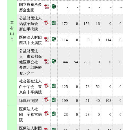
国立療養所多
-
-
-
-
-
-
磨全生園
公益財団法人
東
結核予防会
172
0
156
16
0
0
村
新山手病院
山
医療法人財団
市
114
0
0
0
114
0
西武中央病院
公益財団法
人 東京都保
健医療公社
344
54
290
0
0
0
多摩北部医療
センター
社会福祉法人
白十字会 東
125
0
73
52
0
0
京白十字病院
緑風荘病院
199
0
51
40
108
0
医療法人社
団 宇都宮病
23
0
23
0
0
0
院
医療法人財団