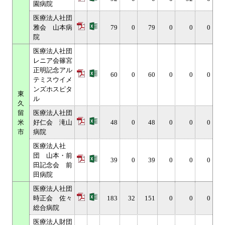
園病院
医療法人社団
雅会 山本病
79
0
79
0
0
0
院
医療法人社団
レニア会篠宮
正明記念アル
60
0
60
0
0
0
テミスウイメ
ンズホスピタ
東
ル
久
留
医療法人社団
米
好仁会 滝山
48
0
48
0
0
0
市
病院
医療法人社
団 山本・前
39
0
39
0
0
0
田記念会 前
田病院
医療法人社団
時正会 佐々
183
32
151
0
0
0
総合病院
医療法人財団