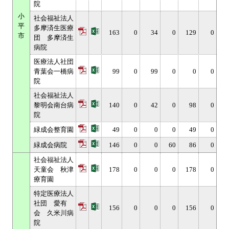
院
小
社会福祉法人
平
多摩済生医療
163
0
34
0
129
0
市
団 多摩済生
病院
医療法人社団
青葉会一橋病
99
0
99
0
0
0
院
社会福祉法人
黎明会南台病
140
0
42
0
98
0
院
緑成会整育園
49
0
0
0
49
0
緑成会病院
146
0
0
60
86
0
社会福祉法人
天童会 秋津
178
0
0
0
178
0
療育園
特定医療法人
社団 愛有
156
0
0
0
156
0
会 久米川病
院