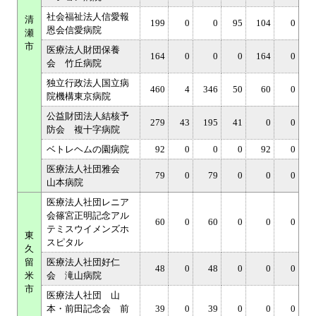
社会福祉法人信愛報
清
199
0
0
95
104
0
恩会信愛病院
瀬
市
医療法人財団保養
164
0
0
0
164
0
会 竹丘病院
独立行政法人国立病
460
4
346
50
60
0
院機構東京病院
公益財団法人結核予
279
43
195
41
0
0
防会 複十字病院
ベトレヘムの園病院
92
0
0
0
92
0
医療法人社団雅会
79
0
79
0
0
0
山本病院
医療法人社団レニア
会篠宮正明記念アル
60
0
60
0
0
0
テミスウイメンズホ
東
スピタル
久
留
医療法人社団好仁
48
0
48
0
0
0
米
会 滝山病院
市
医療法人社団 山
本・前田記念会 前
39
0
39
0
0
0