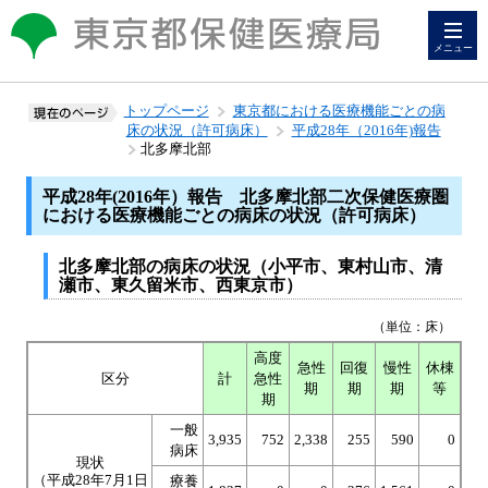
メニュー
トップページ
東京都における医療機能ごとの病
床の状況（許可病床）
平成28年（2016年)報告
北多摩北部
平成28年(2016年）報告 北多摩北部二次保健医療圏
における医療機能ごとの病床の状況（許可病床）
北多摩北部の病床の状況（小平市、東村山市、清
瀬市、東久留米市、西東京市）
（単位：床）
高度
急性
回復
慢性
休棟
区分
計
急性
期
期
期
等
期
一般
3,935
752
2,338
255
590
0
病床
現状
（平成28年7月1日
療養