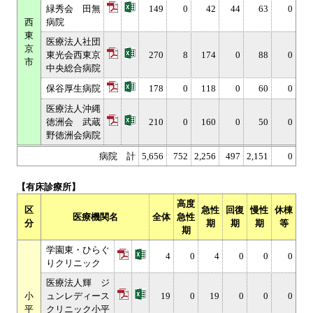
緑秀会 田無
149
0
42
44
63
0
西
病院
東
医療法人社団
京
東光会西東京
270
8
174
0
88
0
市
中央総合病院
保谷厚生病院
178
0
118
0
60
0
医療法人沖縄
徳洲会 武蔵
210
0
160
0
50
0
野徳洲会病院
病院 計
5,656
752
2,256
497
2,151
0
【有床診療所】
高度
区
急性
回復
慢性
休棟
医療機関名
全体
急性
分
期
期
期
等
期
学園東・ひらぐ
4
0
4
0
0
0
りクリニック
医療法人輝 ジ
小
ュンレディース
19
0
19
0
0
0
平
クリニック小平