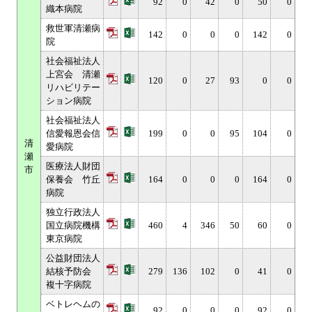
92
0
42
0
50
0
織本病院
救世軍清瀬病
142
0
0
0
142
0
院
社会福祉法人
上宮会 清瀬
120
0
27
93
0
0
リハビリテー
ション病院
社会福祉法人
信愛報恩会信
199
0
0
95
104
0
清
愛病院
瀬
医療法人財団
市
保養会 竹丘
164
0
0
0
164
0
病院
独立行政法人
国立病院機構
460
4
346
50
60
0
東京病院
公益財団法人
結核予防会
279
136
102
0
41
0
複十字病院
ベトレヘムの
92
0
0
0
92
0