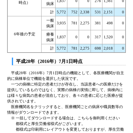
1,837
0
0
276
1,561
0
時点）
病床
計
5,772
752
2,338
531
2,151
0
一般
3,935
781
2,275
381
498
0
病床
6年後の予定
療養
1,837
0
0
317
1,520
0
病床
計
5,772
781
2,275
698
2,018
0
平成28年（2016年）7月1日時点
平成28年（2016年）7月1日時点の機能として、各医療機関が自主
的に病棟単位で機能を選択した状況です。
一つの病棟に特定の患者だけが存在し、当該患者への医療だけを
提供しているものではなく、実際の病棟の実情に即して、病棟内に
は様々な病気の患者が混在しており、各々の患者に応じた医療が提
供されています。
医療機関名をクリックすると、医療機関ごとの病床や職員数等の
情報がダウンロードできます。
※ 一括してダウンロードする場合は、こちらを御利用ください
都様式と厚生労働省様式がございます。
都様式は印刷用にレイアウトを変更しておりますが、厚生労働