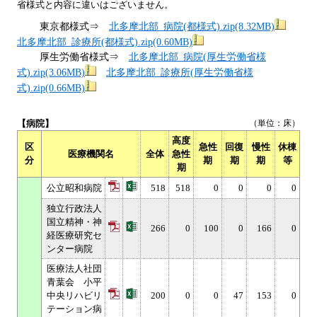
省様式と内容に違いはございません。
東京都様式⇒
北多摩北部_病院(都様式).zip(8.32MB)
北多摩北部_診療所(都様式).zip(0.60MB)
厚生労働省様式⇒
北多摩北部_病院(厚生労働省様
式).zip(3.06MB)
北多摩北部_診療所(厚生労働省様
式).zip(0.66MB)
【病院】
（単位：床）
高度
区
急性
回復
慢性
休棟
医療機関名
全体
急性
分
期
期
期
等
期
公立昭和病院
518
518
0
0
0
0
独立行政法人
国立精神・神
266
0
100
0
166
0
経医療研究セ
ンター病院
医療法人社団
青葉会 小平
中央リハビリ
200
0
0
47
153
0
テーション病